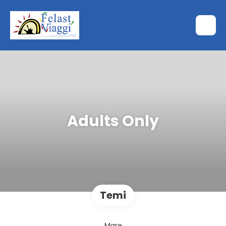
Adults Only
Temi
Mare