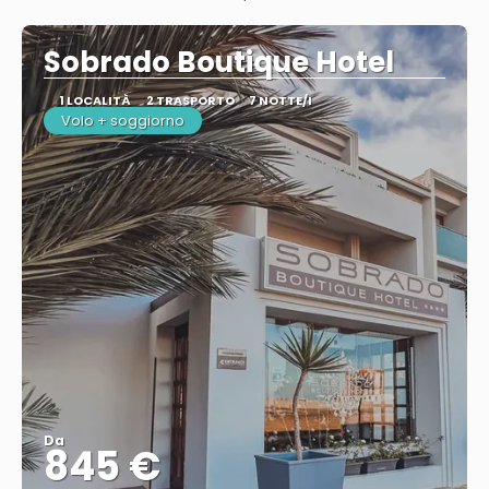
Vedere
Sobrado Boutique Hotel
1 LOCALITÀ
2 TRASPORTO
7 NOTTE/I
Volo + soggiorno
Da
845 €