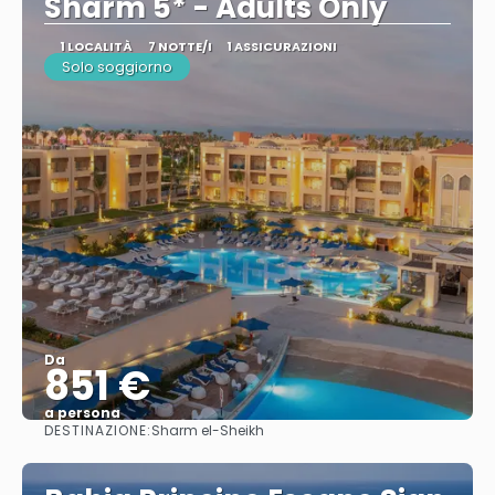
Sharm 5* - Adults Only
1 LOCALITÀ
7 NOTTE/I
1 ASSICURAZIONI
Solo soggiorno
Da
851 €
a persona
DESTINAZIONE:
Sharm el-Sheikh
Vedere