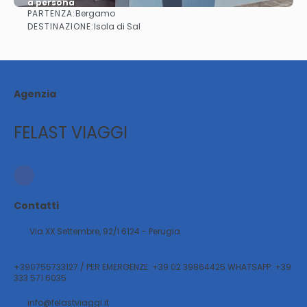
a persona
PARTENZA:
Bergamo
Vedere
DESTINAZIONE:
Isola di Sal
Agenzia
FELAST VIAGGI
Contatti
Via XX Settembre, 92/l 6124 - Perugia
+390755733127 / PER EMERGENZE: +39 02 39864425 WHATSAPP: +39
333 571 6035
info@felastviaggi.it