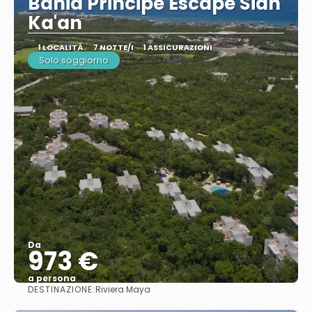
Bahia Principe Escape Sian
Ka'an
1 LOCALITÀ
7 NOTTE/I
1 ASSICURAZIONI
Solo soggiorno
Da
973 €
a persona
DESTINAZIONE:
Riviera Maya
Vedere