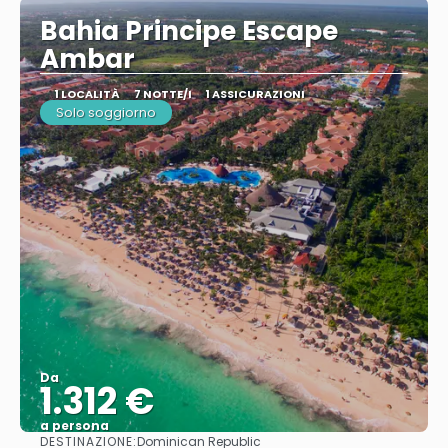
Bahia Principe Escape
Ambar
1 LOCALITÀ
7 NOTTE/I
1 ASSICURAZIONI
Solo soggiorno
Da
1.312 €
a persona
DESTINAZIONE:
Dominican Republic