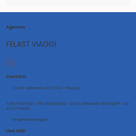
Agenzia
FELAST VIAGGI
Contatti
Via XX Settembre, 92/l 6124 - Perugia
+390755733127 / PER EMERGENZE: +39 02 39864425 WHATSAPP: +39
333 571 6035
info@felastviaggi.it
Link Utili