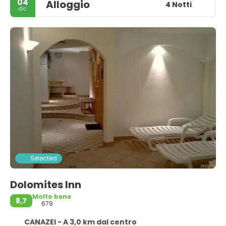
04
Alloggio
4 Notti
dic
Selected
Dolomites Inn
Molto bene
8,7
679
CANAZEI - A 3,0 km dal centro