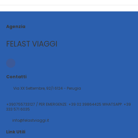
Agenzia
FELAST VIAGGI
Contatti
Via XX Settembre, 92/l 6124 - Perugia
+390755733127 / PER EMERGENZE: +39 02 39864425 WHATSAPP: +39
333 571 6035
info@felastviaggi.it
Link Utili