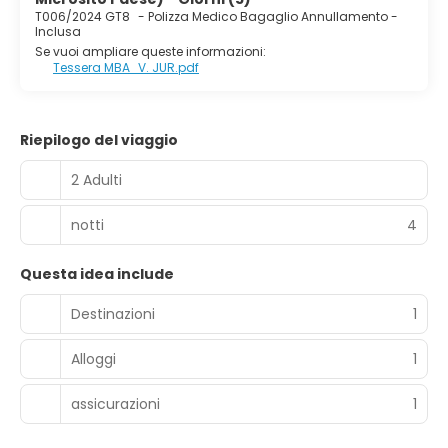
T006/2024 GT8
-
Polizza Medico Bagaglio Annullamento -
Inclusa
Se vuoi ampliare queste informazioni:
Tessera MBA_V. JUR.pdf
Riepilogo del viaggio
2 Adulti
notti
4
Questa idea include
Destinazioni
1
Alloggi
1
assicurazioni
1