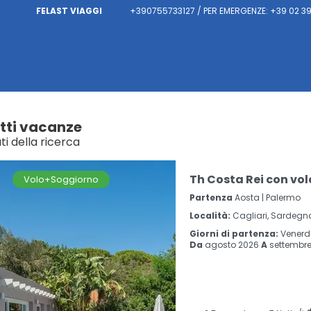
FELAST VIAGGI
+390755733127 / PER EMERGENZE: +39 02 3
tti vacanze
ati della ricerca
Th Costa Rei con vo
Volo+Soggiorno
Partenza
Aosta | Palermo
Località:
Cagliari, Sardegn
Giorni di partenza:
Venerd
Da
agosto 2026
A
settembre