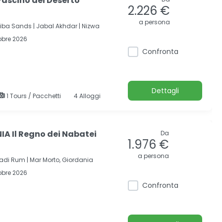
Fascino del Deserto
2.226 €
a persona
ba Sands |
Jabal Akhdar |
Nizwa
obre 2026
Confronta
Dettagli
1 Tours / Pacchetti
4 Alloggi
A Il Regno dei Nabatei
Da
1.976 €
a persona
adi Rum |
Mar Morto, Giordania
obre 2026
Confronta