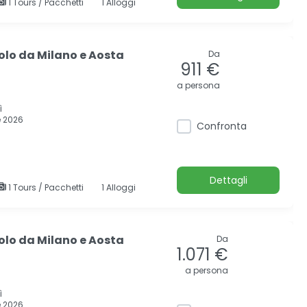
1 Tours / Pacchetti
1 Alloggi
olo da Milano e Aosta
Da
911 €
a persona
ì
 2026
Confronta
Dettagli
1 Tours / Pacchetti
1 Alloggi
olo da Milano e Aosta
Da
1.071 €
a persona
ì
 2026