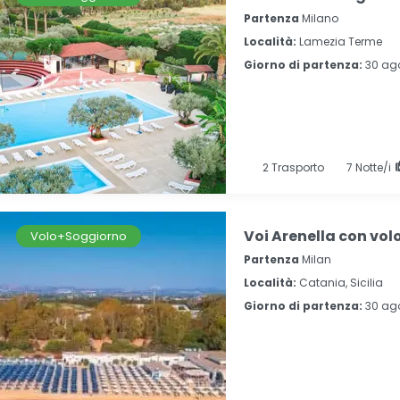
Partenza
Milano
Località:
Lamezia Terme
Giorno di partenza:
30 ag
2
Trasporto
7
Notte/i
Voi Arenella con vol
Volo+Soggiorno
Partenza
Milan
Località:
Catania, Sicilia
Giorno di partenza:
30 ago