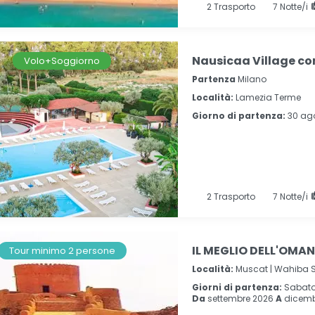
2
Trasporto
7
Notte/i
Nausicaa Village co
Volo+Soggiorno
Partenza
Milano
Località:
Lamezia Terme
Giorno di partenza:
30 ag
2
Trasporto
7
Notte/i
IL MEGLIO DELL'OMAN
Tour minimo 2 persone
Località:
Muscat |
Wahiba S
Giorni di partenza:
Sabat
Da
settembre 2026
A
dicemb