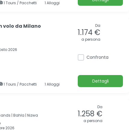
1 Tours / Pacchetti
1 Alloggi
n volo da Milano
Da
1.174 €
a persona
osto 2026
Confronta
Dettagli
1 Tours / Pacchetti
1 Alloggi
Da
1.258 €
ands |
Bahla |
Nizwa
a persona
o
re 2026