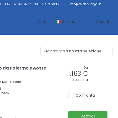
9864425 WHATSAPP: +39 333 571 6035
info@felastviaggi.it
Aiuto
Italiano
Accedi
La nostra selezione
Ordinato per
lo da Palermo e Aosta
Da
1.163 €
a persona
a Meridionale
ì
 2026
Confronta
Dettagli