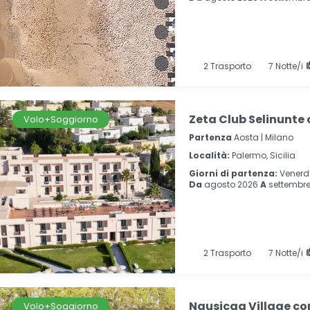
2
Trasporto
7
Notte/i
Zeta Club Selinunte 
Volo+Soggiorno
Partenza
Aosta | Milano
Località:
Palermo, Sicilia
Giorni di partenza:
Venerd
Da
agosto 2026
A
settembre
2
Trasporto
7
Notte/i
Nausicaa Village co
Volo+Soggiorno