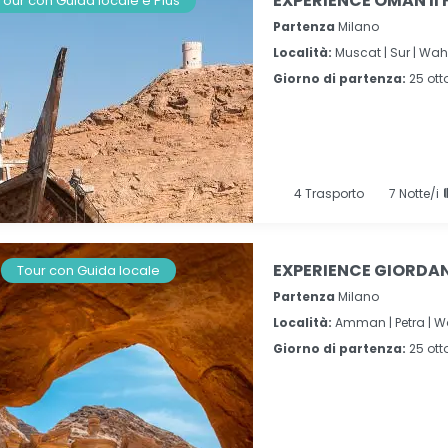
EXPERIENCE OMAN Il 
Tour con Guida locale e Plus
Partenza
Milano
Località:
Muscat |
Sur |
Wahi
Giorno di partenza:
25 ott
4
Trasporto
7
Notte/i
EXPERIENCE GIORDANI
Tour con Guida locale
Partenza
Milano
Località:
Amman |
Petra |
W
Giorno di partenza:
25 ott