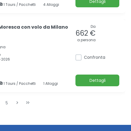
Dettagli
1 Tours / Pacchetti
4 Alloggi
 Moresca con volo da Milano
Da
662 €
a persona
gna
o
Confronta
 2026
Dettagli
1 Tours / Pacchetti
1 Alloggi
5