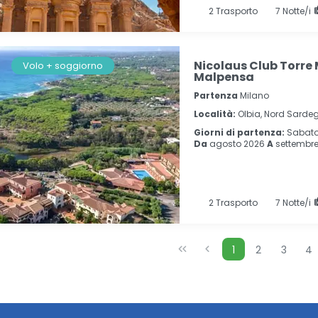
2
Trasporto
7
Notte/i
Nicolaus Club Torre
Volo + soggiorno
Malpensa
Partenza
Milano
Località:
Olbia, Nord Sarde
Giorni di partenza:
Sabat
Da
agosto 2026
A
settembre
2
Trasporto
7
Notte/i
1
2
3
4