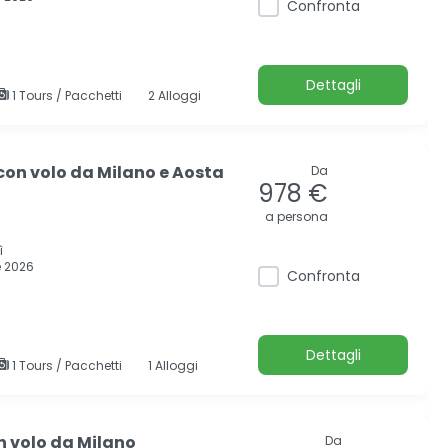
Confronta
Dettagli
1 Tours / Pacchetti
2 Alloggi
con volo da Milano e Aosta
Da
978 €
a persona
ì
 2026
Confronta
Dettagli
1 Tours / Pacchetti
1 Alloggi
n volo da Milano
Da