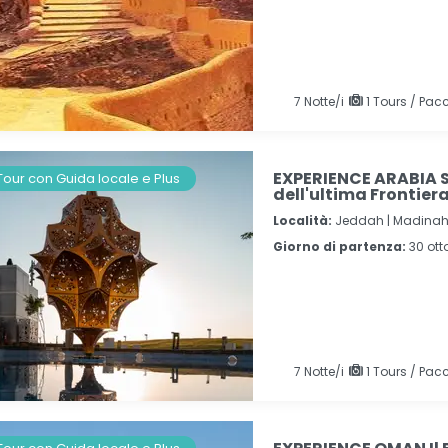
7
Notte/i
1 Tours / Pacc
EXPERIENCE ARABIA S
Tour con Guida locale e Plus
dell'ultima Frontier
Località:
Jeddah |
Madinah
Giorno di partenza:
30 ot
7
Notte/i
1 Tours / Pacc