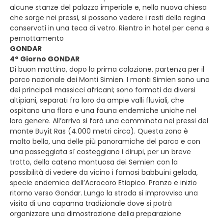
alcune stanze del palazzo imperiale e, nella nuova chiesa
che sorge nei pressi, si possono vedere i resti della regina
conservati in una teca di vetro. Rientro in hotel per cena e
pernottamento
GONDAR
4° Giorno GONDAR
Di buon mattino, dopo la prima colazione, partenza per il
parco nazionale dei Monti Simien. I monti Simien sono uno
dei principali massicci africani; sono formati da diversi
altipiani, separati fra loro da ampie valli fluviali, che
ospitano una flora e una fauna endemiche uniche nel
loro genere. All’arrivo si farà una camminata nei pressi del
monte Buyit Ras (4.000 metri circa). Questa zona è
molto bella, una delle più panoramiche del parco e con
una passeggiata sì costeggiano i dirupi, per un breve
tratto, della catena montuosa dei Semien con la
possibilità di vedere da vicino i famosi babbuini gelada,
specie endemica dell’Acrocoro Etiopico. Pranzo e inizio
ritorno verso Gondar. Lungo la strada si improvvisa una
visita di una capanna tradizionale dove si potrà
organizzare una dimostrazione della preparazione