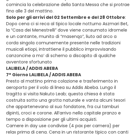
comincia la celebrazione della Santa Messa che si protrae
fino alle 3 del mattino.
Solo per gli arrivi del 02 Settembre e del 28 Ottobre
:
Dopo cena ci si reca al tipico locale notturno Aszmari Bet,
la “Casa dei Menestrelli” dove viene consumato idromele
e un cantante, munito di “masenqo”, liuto ad arco a
corda singola comunemente presente nelle tradizioni
musicali etiopi, intrattiene il pubblico improvvisando
canzoncine a mo’ di scherno a discapito di qualche
avventore sfortunato
LALIBELA / ADDIS ABEBA
7° Giorno LALIBELA / ADDIS ABEBA
Presto al mattino prima colazione e trasferimento in
aeroporto per il volo di linea su Addis Abeba. Lungo il
tragitto si visita Nakuto Leab; questa chiesa è stata
costruita sotto una grotta naturale e vanta alcuni tesori
che appartenevano al suo fondatore, fra cui tamburi
dipinti, croci e corone. All’arrivo nella capitale pranzo e
tempo a disposizione per gli ultimi acquisti.
Camere in day use condivise (4 pax per camera) per
relax prima di cena. Cena in un ristorante tipico con canti