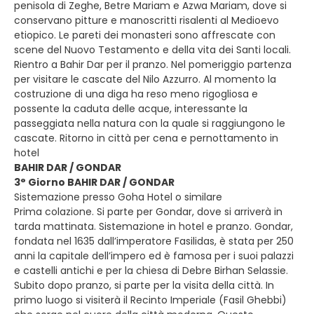
penisola di Zeghe, Betre Mariam e Azwa Mariam, dove si
conservano pitture e manoscritti risalenti al Medioevo
etiopico. Le pareti dei monasteri sono affrescate con
scene del Nuovo Testamento e della vita dei Santi locali.
Rientro a Bahir Dar per il pranzo. Nel pomeriggio partenza
per visitare le cascate del Nilo Azzurro. Al momento la
costruzione di una diga ha reso meno rigogliosa e
possente la caduta delle acque, interessante la
passeggiata nella natura con la quale si raggiungono le
cascate. Ritorno in città per cena e pernottamento in
hotel
BAHIR DAR / GONDAR
3° Giorno BAHIR DAR / GONDAR
Sistemazione presso Goha Hotel o similare
Prima colazione. Si parte per Gondar, dove si arriverà in
tarda mattinata. Sistemazione in hotel e pranzo. Gondar,
fondata nel 1635 dall’imperatore Fasilidas, è stata per 250
anni la capitale dell’impero ed è famosa per i suoi palazzi
e castelli antichi e per la chiesa di Debre Birhan Selassie.
Subito dopo pranzo, si parte per la visita della città. In
primo luogo si visiterà il Recinto Imperiale (Fasil Ghebbi)