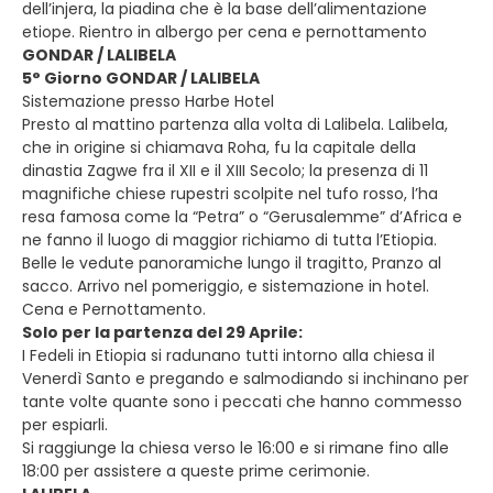
dell’injera, la piadina che è la base dell’alimentazione
etiope. Rientro in albergo per cena e pernottamento
GONDAR / LALIBELA
5° Giorno GONDAR / LALIBELA
Sistemazione presso Harbe Hotel
Presto al mattino partenza alla volta di Lalibela. Lalibela,
che in origine si chiamava Roha, fu la capitale della
dinastia Zagwe fra il XII e il XIII Secolo; la presenza di 11
magnifiche chiese rupestri scolpite nel tufo rosso, l’ha
resa famosa come la “Petra” o “Gerusalemme” d’Africa e
ne fanno il luogo di maggior richiamo di tutta l’Etiopia.
Belle le vedute panoramiche lungo il tragitto, Pranzo al
sacco. Arrivo nel pomeriggio, e sistemazione in hotel.
Cena e Pernottamento.
Solo per la partenza del 29 Aprile:
I Fedeli in Etiopia si radunano tutti intorno alla chiesa il
Venerdì Santo e pregando e salmodiando si inchinano per
tante volte quante sono i peccati che hanno commesso
per espiarli.
Si raggiunge la chiesa verso le 16:00 e si rimane fino alle
18:00 per assistere a queste prime cerimonie.