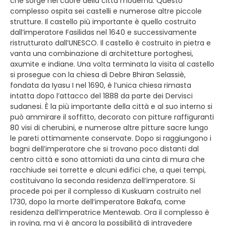
che sorge nel cuore della città moderna. Questo
complesso ospita sei castelli e numerose altre piccole
strutture. Il castello più importante è quello costruito
dall’imperatore Fasilidas nel 1640 e successivamente
ristrutturato dall’UNESCO. Il castello è costruito in pietra e
vanta una combinazione di architetture portoghesi,
axumite e indiane. Una volta terminata la visita al castello
si prosegue con la chiesa di Debre Bhiran Selassiè,
fondata da Iyasu I nel 1690, è l’unica chiesa rimasta
intatta dopo l’attacco del 1888 da parte dei Dervisci
sudanesi. È la più importante della città e al suo interno si
può ammirare il soffitto, decorato con pitture raffiguranti
80 visi di cherubini, e numerose altre pitture sacre lungo
le pareti ottimamente conservate. Dopo si raggiungono i
bagni dell’imperatore che si trovano poco distanti dal
centro città e sono attorniati da una cinta di mura che
racchiude sei torrette e alcuni edifici che, a quei tempi,
costituivano la seconda residenza dell’imperatore. Si
procede poi per il complesso di Kuskuam costruito nel
1730, dopo la morte dell’imperatore Bakafa, come
residenza dell’imperatrice Mentewab. Ora il complesso è
in rovina, ma vi è ancora la possibilità di intravedere