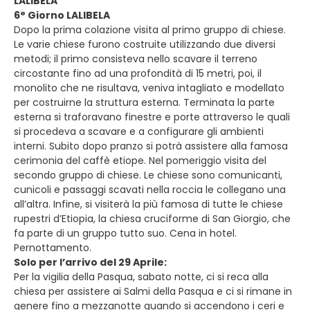
LALIBELA
6° Giorno LALIBELA
Dopo la prima colazione visita al primo gruppo di chiese.
Le varie chiese furono costruite utilizzando due diversi
metodi; il primo consisteva nello scavare il terreno
circostante fino ad una profondità di 15 metri, poi, il
monolito che ne risultava, veniva intagliato e modellato
per costruirne la struttura esterna. Terminata la parte
esterna si traforavano finestre e porte attraverso le quali
si procedeva a scavare e a configurare gli ambienti
interni. Subito dopo pranzo si potrà assistere alla famosa
cerimonia del caffè etiope. Nel pomeriggio visita del
secondo gruppo di chiese. Le chiese sono comunicanti,
cunicoli e passaggi scavati nella roccia le collegano una
all’altra. Infine, si visiterà la più famosa di tutte le chiese
rupestri d’Etiopia, la chiesa cruciforme di San Giorgio, che
fa parte di un gruppo tutto suo. Cena in hotel.
Pernottamento.
Solo per l’arrivo del 29 Aprile:
Per la vigilia della Pasqua, sabato notte, ci si reca alla
chiesa per assistere ai Salmi della Pasqua e ci si rimane in
genere fino a mezzanotte quando si accendono i ceri e