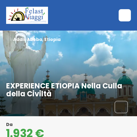
Addis Abeba, Etiopia
EXPERIENCE ETIOPIA Nella Culla
della Civiltà
Da
1.932 €