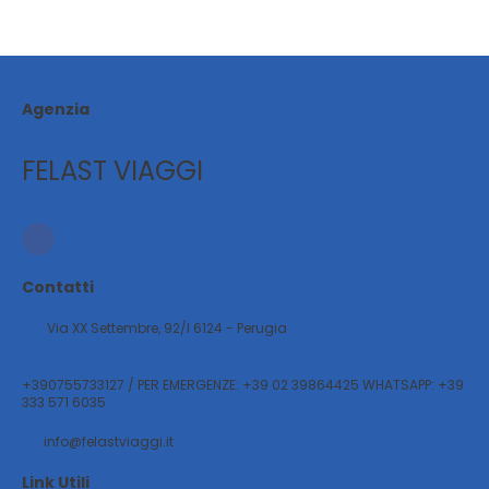
Agenzia
FELAST VIAGGI
Contatti
Via XX Settembre, 92/l 6124 - Perugia
+390755733127 / PER EMERGENZE: +39 02 39864425 WHATSAPP: +39
333 571 6035
info@felastviaggi.it
Link Utili