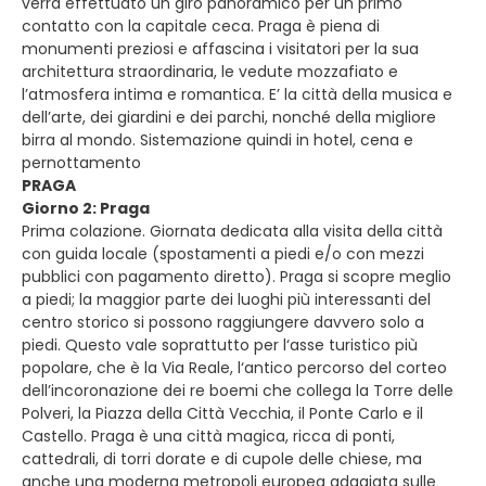
verrà effettuato un giro panoramico per un primo
contatto con la capitale ceca. Praga è piena di
monumenti preziosi e affascina i visitatori per la sua
architettura straordinaria, le vedute mozzafiato e
l’atmosfera intima e romantica. E’ la città della musica e
dell’arte, dei giardini e dei parchi, nonché della migliore
birra al mondo. Sistemazione quindi in hotel, cena e
pernottamento
PRAGA
Giorno 2: Praga
Prima colazione. Giornata dedicata alla visita della città
con guida locale (spostamenti a piedi e/o con mezzi
pubblici con pagamento diretto). Praga si scopre meglio
a piedi; la maggior parte dei luoghi più interessanti del
centro storico si possono raggiungere davvero solo a
piedi. Questo vale soprattutto per l‘asse turistico più
popolare, che è la Via Reale, l‘antico percorso del corteo
dell’incoronazione dei re boemi che collega la Torre delle
Polveri, la Piazza della Città Vecchia, il Ponte Carlo e il
Castello. Praga è una città magica, ricca di ponti,
cattedrali, di torri dorate e di cupole delle chiese, ma
anche una moderna metropoli europea adagiata sulle