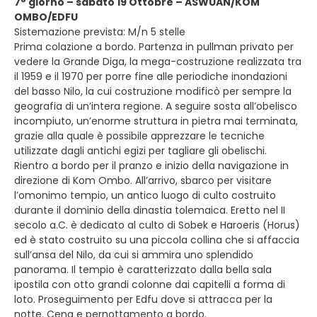
7° giorno – sabato 19 Ottobre – ASWUAN/KOM
OMBO/EDFU
Sistemazione prevista: M/n 5 stelle
Prima colazione a bordo. Partenza in pullman privato per
vedere la Grande Diga, la mega-costruzione realizzata tra
il 1959 e il 1970 per porre fine alle periodiche inondazioni
del basso Nilo, la cui costruzione modificò per sempre la
geografia di un’intera regione. A seguire sosta all’obelisco
incompiuto, un’enorme struttura in pietra mai terminata,
grazie alla quale è possibile apprezzare le tecniche
utilizzate dagli antichi egizi per tagliare gli obelischi.
Rientro a bordo per il pranzo e inizio della navigazione in
direzione di Kom Ombo. All’arrivo, sbarco per visitare
l’omonimo tempio, un antico luogo di culto costruito
durante il dominio della dinastia tolemaica. Eretto nel II
secolo a.C. è dedicato al culto di Sobek e Haroeris (Horus)
ed è stato costruito su una piccola collina che si affaccia
sull’ansa del Nilo, da cui si ammira uno splendido
panorama. Il tempio è caratterizzato dalla bella sala
ipostila con otto grandi colonne dai capitelli a forma di
loto. Proseguimento per Edfu dove si attracca per la
notte. Cena e pernottamento a bordo.