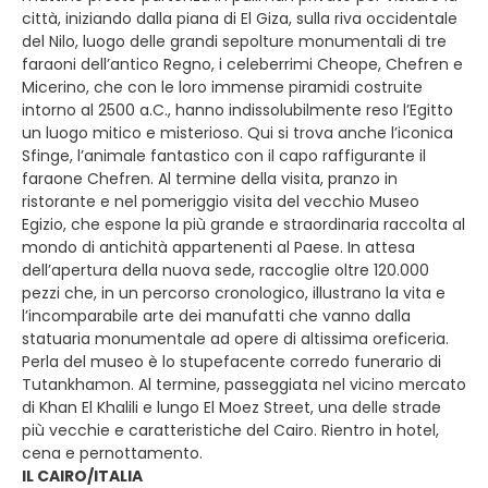
città, iniziando dalla piana di El Giza, sulla riva occidentale
del Nilo, luogo delle grandi sepolture monumentali di tre
faraoni dell’antico Regno, i celeberrimi Cheope, Chefren e
Micerino, che con le loro immense piramidi costruite
intorno al 2500 a.C., hanno indissolubilmente reso l’Egitto
un luogo mitico e misterioso. Qui si trova anche l’iconica
Sfinge, l’animale fantastico con il capo raffigurante il
faraone Chefren. Al termine della visita, pranzo in
ristorante e nel pomeriggio visita del vecchio Museo
Egizio, che espone la più grande e straordinaria raccolta al
mondo di antichità appartenenti al Paese. In attesa
dell’apertura della nuova sede, raccoglie oltre 120.000
pezzi che, in un percorso cronologico, illustrano la vita e
l’incomparabile arte dei manufatti che vanno dalla
statuaria monumentale ad opere di altissima oreficeria.
Perla del museo è lo stupefacente corredo funerario di
Tutankhamon. Al termine, passeggiata nel vicino mercato
di Khan El Khalili e lungo El Moez Street, una delle strade
più vecchie e caratteristiche del Cairo. Rientro in hotel,
cena e pernottamento.
IL CAIRO/ITALIA