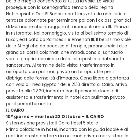
bello e meglio conservato di tutta la valle. La visita
prosegue con lo scenografico tempio della regina
Hatshepsut a Deir El Bahari, caratterizzato da una serie di
terrazze colonnate per terminare poi con i colossi granitici
di Memnone che ritraggono il faraone Amenofi III. Pranzo
in ristorante. Nel pomeriggio, visita al bellissimo tempio di
Luxor, edificato da Ramses II e Amenofi III. Il bellissimo viale
delle Sfingi che dà accesso al tempio, preannuncia i due
grandiosi cortili colonnati che introducono al santuario
vero e proprio, dominato dalla sala ipostila e dal sancta
sanctorum. Al termine della visita, trasferimento in
aeroporto con pullman privato in tempo utile per il
disbrigo delle formalità d’imbarco. Cena libera e partenza
con volo di linea Egyptair delle 21.10 diretto al Cairo. Arrivo
previsto alle 22.20, incontro con il personale locale di
assistenza e trasferimento in hotel con pullman privato
per il pernottamento
IL CAIRO
10° giorno – martedì 22 Ottobre – IL CAIRO
Sistemazione prevista: Il Cairo Hotel 5 stelle
Prima colazione in hotel, incontro con la guida locale e al
mattino presto partenza in pullman privato per visitare la