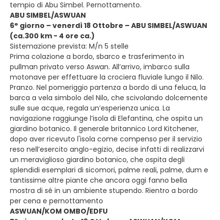
tempio di Abu Simbel. Pernottamento.
ABU SIMBEL/ASWUAN
6° giorno – venerdì 18 Ottobre – ABU SIMBEL/ASWUAN
(ca.300 km - 4 ore ca.)
Sistemazione prevista: M/n 5 stelle
Prima colazione a bordo, sbarco e trasferimento in
pullman privato verso Aswan. All’arrivo, imbarco sulla
motonave per effettuare la crociera fluviale lungo il Nilo.
Pranzo. Nel pomeriggio partenza a bordo di una feluca, la
barca a vela simbolo del Nilo, che scivolando dolcemente
sulle sue acque, regala un’esperienza unica. La
navigazione raggiunge l’isola di Elefantina, che ospita un
giardino botanico. Il generale britannico Lord Kitchener,
dopo aver ricevuto l'isola come compenso per il servizio
reso nell’esercito anglo-egizio, decise infatti di realizzarvi
un meraviglioso giardino botanico, che ospita degli
splendidi esemplari di sicomori, palme reali, palme, dum e
tantissime altre piante che ancora oggi fanno bella
mostra di sé in un ambiente stupendo. Rientro a bordo
per cena e pernottamento
ASWUAN/KOM OMBO/EDFU