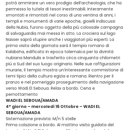
potrà ammirare un vero prodigio dell’archeologia, che ha
permesso la tutela di tesori inestimabili. Interamente
smontati e rimontati nel corso di una ventina di anni, i
templi e monumenti di varie epoche, gioielli indiscussi
della Nubia, furono oggetto della più colossale campagna
di salvaguardia mai messa in atto. La crociera sul lago
Nasser saprà stupire anche i viaggiatori più esperti. La
prima visita della giornata sarà il tempio romano di
Kalabsha, edificato in epoca tolemaica per la divinità
nubiana Mandulis e trasferito circa cinquanta chilometri
più a Sud del suo luogo originario. Nelle sue raffigurazioni
murarie, il tempio mostra un’interessante commistione di
temi tipici della cultura egizia e romana. Rientro per il
pranzo e nel pomeriggio proseguimento della navigazione
verso Wadi El Seboua. Relax a bordo. Cena e
pernottamento
WADI EL SEBOUA/AMADA
4° giorno – mercoledì 16 Ottobre – WADI EL
SEBOUA/AMADA
Sistemazione prevista: M/n 5 stelle
Prima colazione a bordo. Al mattino visita guidata del