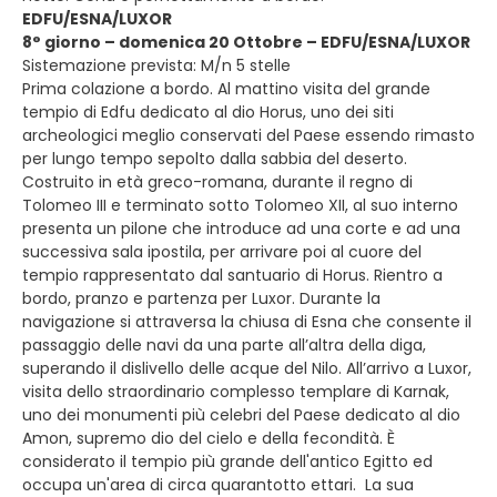
EDFU/ESNA/LUXOR
8° giorno – domenica 20 Ottobre – EDFU/ESNA/LUXOR
Sistemazione prevista: M/n 5 stelle
Prima colazione a bordo. Al mattino visita del grande
tempio di Edfu dedicato al dio Horus, uno dei siti
archeologici meglio conservati del Paese essendo rimasto
per lungo tempo sepolto dalla sabbia del deserto.
Costruito in età greco-romana, durante il regno di
Tolomeo III e terminato sotto Tolomeo XII, al suo interno
presenta un pilone che introduce ad una corte e ad una
successiva sala ipostila, per arrivare poi al cuore del
tempio rappresentato dal santuario di Horus. Rientro a
bordo, pranzo e partenza per Luxor. Durante la
navigazione si attraversa la chiusa di Esna che consente il
passaggio delle navi da una parte all’altra della diga,
superando il dislivello delle acque del Nilo. All’arrivo a Luxor,
visita dello straordinario complesso templare di Karnak,
uno dei monumenti più celebri del Paese dedicato al dio
Amon, supremo dio del cielo e della fecondità. È
considerato il tempio più grande dell'antico Egitto ed
occupa un'area di circa quarantotto ettari. La sua