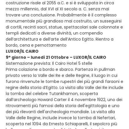
costruzione risale al 2055 a.C. e si è sviluppata in circa
mezzo millennio, dal XVI al XI secolo a. C. senza mai
trovare una conclusione. Probabilmente è il complesso
monumentale più grandioso mai costruito, un susseguirsi
di cortili, recinti sacri, statue, spettacolari sale colonnate e
templi dedicati a diverse divinità, un compendio
dell’architettura e dell’arte dell’Antico Egitto. Rientro a
bordo, cena e pernottamento
LUXOR/IL CAIRO
9° giorno – lunedì 21 Ottobre – LUXOR/IL CAIRO
Sistemazione prevista: Il Cairo Hotel 5 stelle
Prima colazione a bordo e sbarco. Partenza in pullman
privato verso la Valle dei Re e delle Regine, il luogo in cui
furono rinvenute le tombe rupestri dei più grandi faraoni e
regine della storia d’Egitto. La visita alla Valle dei Re include
la tomba del celebre Tutankhamon, scoperta
dall’archeologo Howard Carter il 4 novembre 1922, uno dei
ritrovamenti più famosi della storia dell'egittologia e uno
dei più rilevanti dell'archeologia mondiale. La visita alla
Valle delle Regine, include invece la tomba di Nefertari,
scoperta nel 1094 da Ernesto Schiaparelli, il sepolcro più