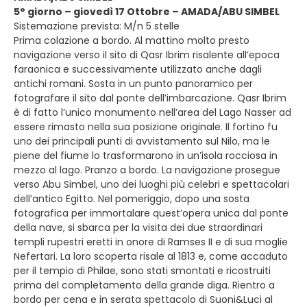
5° giorno – giovedì 17 Ottobre – AMADA/ABU SIMBEL
Sistemazione prevista: M/n 5 stelle
Prima colazione a bordo. Al mattino molto presto
navigazione verso il sito di Qasr Ibrim risalente all’epoca
faraonica e successivamente utilizzato anche dagli
antichi romani. Sosta in un punto panoramico per
fotografare il sito dal ponte dell’imbarcazione. Qasr Ibrim
è di fatto l’unico monumento nell’area del Lago Nasser ad
essere rimasto nella sua posizione originale. Il fortino fu
uno dei principali punti di avvistamento sul Nilo, ma le
piene del fiume lo trasformarono in un’isola rocciosa in
mezzo al lago. Pranzo a bordo. La navigazione prosegue
verso Abu Simbel, uno dei luoghi più celebri e spettacolari
dell’antico Egitto. Nel pomeriggio, dopo una sosta
fotografica per immortalare quest’opera unica dal ponte
della nave, si sbarca per la visita dei due straordinari
templi rupestri eretti in onore di Ramses II e di sua moglie
Nefertari. La loro scoperta risale al 1813 e, come accaduto
per il tempio di Philae, sono stati smontati e ricostruiti
prima del completamento della grande diga. Rientro a
bordo per cena e in serata spettacolo di Suoni&Luci al