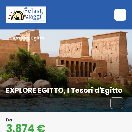
Assuan, Egitto
EXPLORE EGITTO, I Tesori d'Egitto
Da
3.874 €