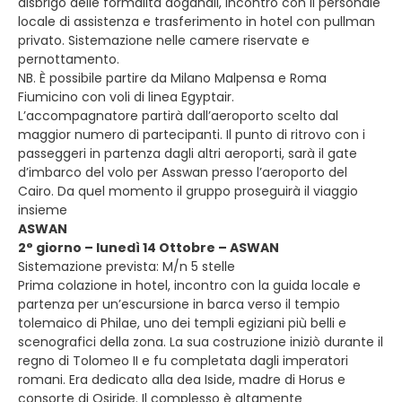
disbrigo delle formalità doganali, incontro con il personale
locale di assistenza e trasferimento in hotel con pullman
privato. Sistemazione nelle camere riservate e
pernottamento.
NB. È possibile partire da Milano Malpensa e Roma
Fiumicino con voli di linea Egyptair.
L’accompagnatore partirà dall’aeroporto scelto dal
maggior numero di partecipanti. Il punto di ritrovo con i
passeggeri in partenza dagli altri aeroporti, sarà il gate
d’imbarco del volo per Asswan presso l’aeroporto del
Cairo. Da quel momento il gruppo proseguirà il viaggio
insieme
ASWAN
2° giorno – lunedì 14 Ottobre – ASWAN
Sistemazione prevista: M/n 5 stelle
Prima colazione in hotel, incontro con la guida locale e
partenza per un’escursione in barca verso il tempio
tolemaico di Philae, uno dei templi egiziani più belli e
scenografici della zona. La sua costruzione iniziò durante il
regno di Tolomeo II e fu completata dagli imperatori
romani. Era dedicato alla dea Iside, madre di Horus e
consorte di Osiride. Il complesso è altamente