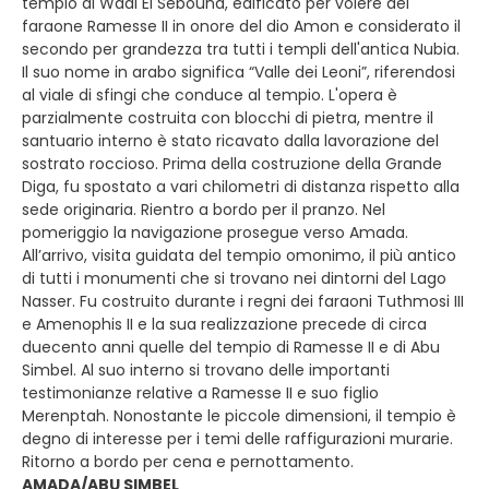
tempio di Wadi El Sebouna, edificato per volere del
faraone Ramesse II in onore del dio Amon e considerato il
secondo per grandezza tra tutti i templi dell'antica Nubia.
Il suo nome in arabo significa “Valle dei Leoni”, riferendosi
al viale di sfingi che conduce al tempio. L'opera è
parzialmente costruita con blocchi di pietra, mentre il
santuario interno è stato ricavato dalla lavorazione del
sostrato roccioso. Prima della costruzione della Grande
Diga, fu spostato a vari chilometri di distanza rispetto alla
sede originaria. Rientro a bordo per il pranzo. Nel
pomeriggio la navigazione prosegue verso Amada.
All’arrivo, visita guidata del tempio omonimo, il più antico
di tutti i monumenti che si trovano nei dintorni del Lago
Nasser. Fu costruito durante i regni dei faraoni Tuthmosi III
e Amenophis II e la sua realizzazione precede di circa
duecento anni quelle del tempio di Ramesse II e di Abu
Simbel. Al suo interno si trovano delle importanti
testimonianze relative a Ramesse II e suo figlio
Merenptah. Nonostante le piccole dimensioni, il tempio è
degno di interesse per i temi delle raffigurazioni murarie.
Ritorno a bordo per cena e pernottamento.
AMADA/ABU SIMBEL