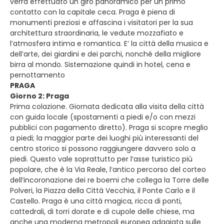
verrà effettuato un giro panoramico per un primo
contatto con la capitale ceca. Praga è piena di
monumenti preziosi e affascina i visitatori per la sua
architettura straordinaria, le vedute mozzafiato e
l’atmosfera intima e romantica. E’ la città della musica e
dell’arte, dei giardini e dei parchi, nonché della migliore
birra al mondo. Sistemazione quindi in hotel, cena e
pernottamento
PRAGA
Giorno 2: Praga
Prima colazione. Giornata dedicata alla visita della città
con guida locale (spostamenti a piedi e/o con mezzi
pubblici con pagamento diretto). Praga si scopre meglio
a piedi; la maggior parte dei luoghi più interessanti del
centro storico si possono raggiungere davvero solo a
piedi. Questo vale soprattutto per l‘asse turistico più
popolare, che è la Via Reale, l‘antico percorso del corteo
dell’incoronazione dei re boemi che collega la Torre delle
Polveri, la Piazza della Città Vecchia, il Ponte Carlo e il
Castello. Praga è una città magica, ricca di ponti,
cattedrali, di torri dorate e di cupole delle chiese, ma
anche una moderna metropoli europea adagiata sulle