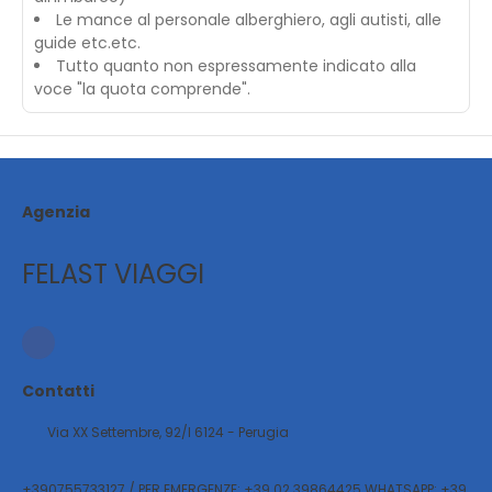
Le mance al personale alberghiero, agli autisti, alle
guide etc.etc.
Tutto quanto non espressamente indicato alla
voce "la quota comprende".
Agenzia
FELAST VIAGGI
Contatti
Via XX Settembre, 92/l 6124 - Perugia
+390755733127 / PER EMERGENZE: +39 02 39864425 WHATSAPP: +39