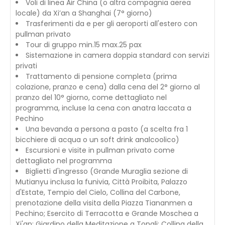
Voli di linea Air China (o altra compagnia aerea
locale) da Xi’an a Shanghai (7° giorno)
Trasferimenti da e per gli aeroporti all'estero con
pullman privato
Tour di gruppo min.15 max.25 pax
Sistemazione in camera doppia standard con servizi
privati
Trattamento di pensione completa (prima
colazione, pranzo e cena) dalla cena del 2° giorno al
pranzo del 10° giorno, come dettagliato nel
programma, incluse la cena con anatra laccata a
Pechino
Una bevanda a persona a pasto (a scelta fra 1
bicchiere di acqua o un soft drink analcoolico)
Escursioni e visite in pullman privato come
dettagliato nel programma
Biglietti d'ingresso (Grande Muraglia sezione di
Mutianyu inclusa la funivia, Città Proibita, Palazzo
d'Estate, Tempio del Cielo, Collina del Carbone,
prenotazione della visita della Piazza Tiananmen a
Pechino; Esercito di Terracotta e Grande Moschea a
Xi'an; Giardino della Meditazione a Tongli; Collina della